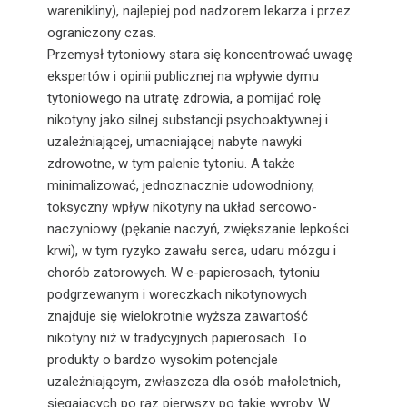
warenikliny), najlepiej pod nadzorem lekarza i przez
ograniczony czas.
Przemysł tytoniowy stara się koncentrować uwagę
ekspertów i opinii publicznej na wpływie dymu
tytoniowego na utratę zdrowia, a pomijać rolę
nikotyny jako silnej substancji psychoaktywnej i
uzależniającej, umacniającej nabyte nawyki
zdrowotne, w tym palenie tytoniu. A także
minimalizować, jednoznacznie udowodniony,
toksyczny wpływ nikotyny na układ sercowo-
naczyniowy (pękanie naczyń, zwiększanie lepkości
krwi), w tym ryzyko zawału serca, udaru mózgu i
chorób zatorowych. W e-papierosach, tytoniu
podgrzewanym i woreczkach nikotynowych
znajduje się wielokrotnie wyższa zawartość
nikotyny niż w tradycyjnych papierosach. To
produkty o bardzo wysokim potencjale
uzależniającym, zwłaszcza dla osób małoletnich,
sięgających po raz pierwszy po takie wyroby. W