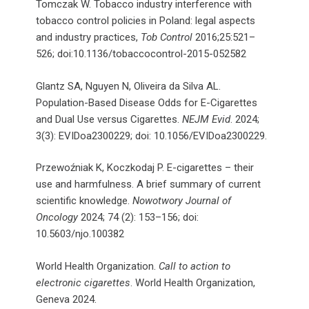
Tomczak W. Tobacco industry interference with
tobacco control policies in Poland: legal aspects
and industry practices,
Tob Control
2016;25:521–
526; doi:10.1136/tobaccocontrol-2015-052582
Glantz SA, Nguyen N, Oliveira da Silva AL.
Population-Based Disease Odds for E-Cigarettes
and Dual Use versus Cigarettes.
NEJM Evid
. 2024;
3(3): EVIDoa2300229; doi: 10.1056/EVIDoa2300229.
Przewoźniak K, Koczkodaj P. E-cigarettes – their
use and harmfulness. A brief summary of current
scientific knowledge.
Nowotwory Journal of
Oncology
2024; 74 (2): 153–156; doi:
10.5603/njo.100382
World Health Organization.
Call to action to
electronic cigarettes
. World Health Organization,
Geneva 2024.