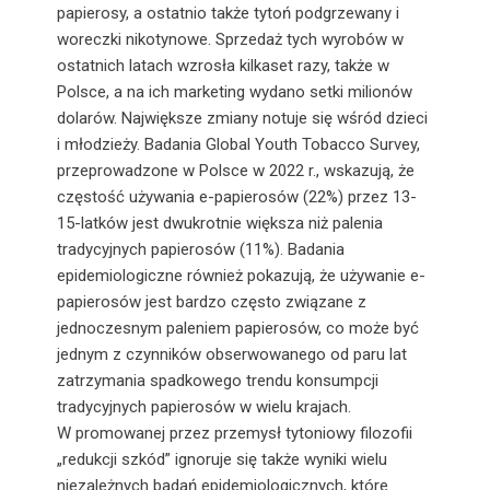
papierosy, a ostatnio także tytoń podgrzewany i
woreczki nikotynowe. Sprzedaż tych wyrobów w
ostatnich latach wzrosła kilkaset razy, także w
Polsce, a na ich marketing wydano setki milionów
dolarów. Największe zmiany notuje się wśród dzieci
i młodzieży. Badania Global Youth Tobacco Survey,
przeprowadzone w Polsce w 2022 r., wskazują, że
częstość używania e-papierosów (22%) przez 13-
15-latków jest dwukrotnie większa niż palenia
tradycyjnych papierosów (11%). Badania
epidemiologiczne również pokazują, że używanie e-
papierosów jest bardzo często związane z
jednoczesnym paleniem papierosów, co może być
jednym z czynników obserwowanego od paru lat
zatrzymania spadkowego trendu konsumpcji
tradycyjnych papierosów w wielu krajach.
W promowanej przez przemysł tytoniowy filozofii
„redukcji szkód” ignoruje się także wyniki wielu
niezależnych badań epidemiologicznych, które