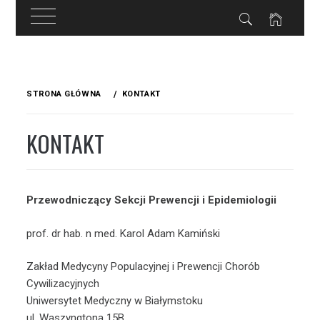
Przejdź
do
STRONA GŁÓWNA
KONTAKT
treści
KONTAKT
Przewodniczący Sekcji Prewencji i Epidemiologii
prof. dr hab. n med. Karol Adam Kamiński
Zakład Medycyny Populacyjnej i Prewencji Chorób
Cywilizacyjnych
Uniwersytet Medyczny w Białymstoku
ul. Waszyngtona 15B